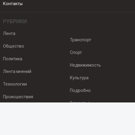
Контакты
РУБРИКИ
Лента
Транспорт
Общество
Спорт
Политика
Недвижимость
Лента мнений
Культура
Технологии
Подробно
Происшествия
Здоровье
Экономика
ПОДПИСКА
Подпишись на рассылку NEWSROOM24
и будь
в курсе новостей в своём городе: