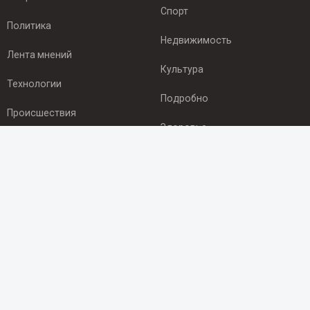
Спорт
Политика
Недвижимость
Лента мнений
Культура
Технологии
Подробно
Происшествия
Здоровье
Экономика
ПОДПИСКА
Подпишись на рассылку NEWSROOM24
и будь
в курсе новостей в своём городе:
Подписаться