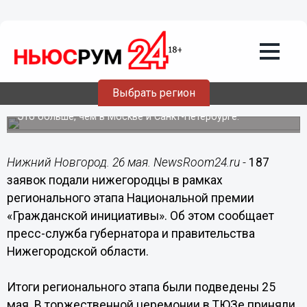
Общество
26.05.2019
15:57
187 заявок подали нижегородцы в
рамках регионального этапа
Выбрать регион
«Гражданской инициативы»
Это больше, чем в Москве и Санкт-Петербурге.
Нижний Новгород. 26 мая. NewsRoom24.ru -
187
заявок подали нижегородцы в рамках
регионального этапа Национальной премии
«Гражданской инициативы». Об этом сообщает
пресс-служба губернатора и правительства
Нижегородской области.
Итоги регионального этапа были подведены 25
мая. В торжественной церемонии в ТЮЗе приняли