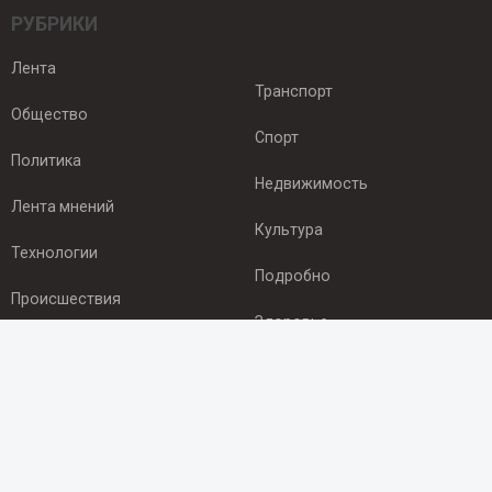
РУБРИКИ
Лента
Транспорт
Общество
Спорт
Политика
Недвижимость
Лента мнений
Культура
Технологии
Подробно
Происшествия
Здоровье
Экономика
ПОДПИСКА
Подпишись на рассылку NEWSROOM24
и будь
в курсе новостей в своём городе: