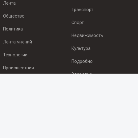
Лента
Транспорт
Общество
Спорт
Политика
Недвижимость
Лента мнений
Культура
Технологии
Подробно
Происшествия
Здоровье
Экономика
ПОДПИСКА
Подпишись на рассылку NEWSROOM24
и будь
в курсе новостей в своём городе:
Подписаться