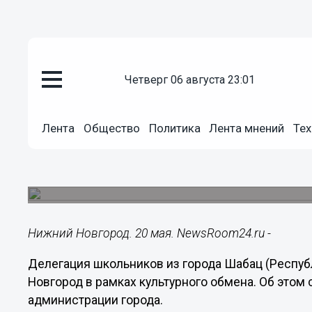
четверг 06 августа 23:01
Общество
20.05.2019
17:23
Лента
Общество
Политика
Лента мнений
Тех
Делегация сербских школьнико
Новгород
Визит состоится в рамках культурного обмена.
Нижний Новгород. 20 мая. NewsRoom24.ru -
Делегация школьников из города Шабац (Респуб
Новгород в рамках культурного обмена. Об это
администрации города.