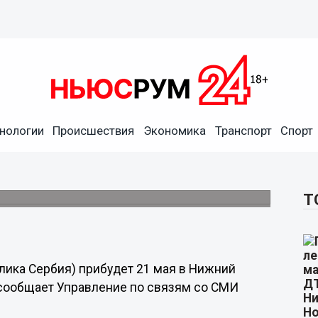
нологии
Происшествия
Экономика
Транспорт
Спорт
в прибудет 21 мая в Нижний
Т
лика Сербия) прибудет 21 мая в Нижний
м сообщает Управление по связям со СМИ