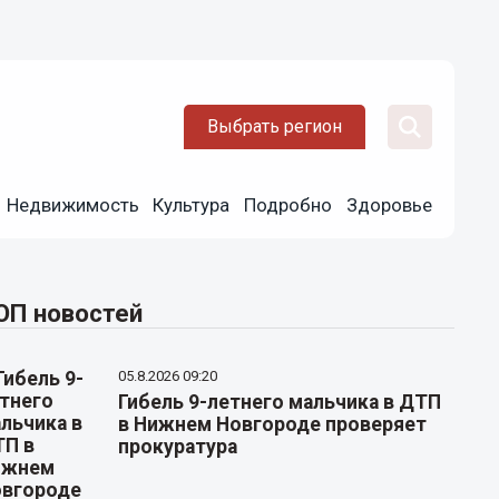
Выбрать регион
Недвижимость
Культура
Подробно
Здоровье
ОП новостей
05.8.2026 09:20
Гибель 9-летнего мальчика в ДТП
в Нижнем Новгороде проверяет
прокуратура