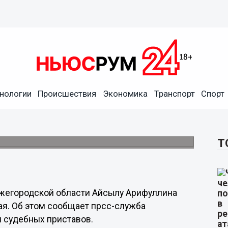
нологии
Происшествия
Экономика
Транспорт
Спорт
ва Нижегородской области
я
Т
жегородской области Айсылу Арифуллина
ая. Об этом сообщает прсс-служба
 судебных приставов.