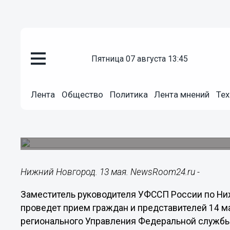
пятница 07 августа 13:45
Общество
13.05.2019
17:08
Лента
Общество
Политика
Лента мнений
Тех
Замглавного судебного приста
проведет прием граждан 14 ма
Прием состоится в Городецком районе.
Нижний Новгород. 13 мая. NewsRoom24.ru -
Заместитель руководителя УФССП России по Ни
проведет прием граждан и представителей 14 м
регионального Управления Федеральной службы