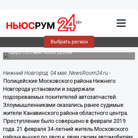
Общество
04.05.2019
18:37
Рецидивисты-канавинцы украли 4
Выбрать регион
автомобильных аккумулятора
Ущерб составил 60000 рублей.
Нижний Новгород. 04 мая. NewsRoom24.ru -
Полицейские Московского района Нижнего
Новгорода установили и задержали
подозреваемых похитителей автозапчастей.
Злоумышленниками оказались ранее судимые
жители Канавинского района областного центра.
Преступление было совершено в феврале 2019
года. 21 февраля 34-летний житель Московского
района вышел по двор к двум своим автомобилям