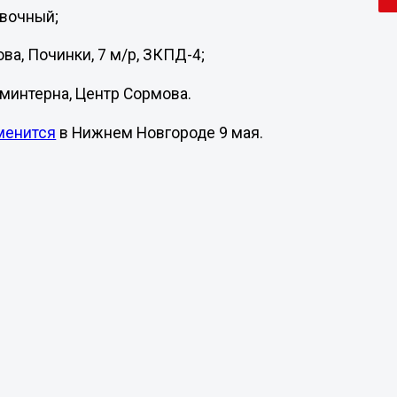
овочный;
ва, Починки, 7 м/р, ЗКПД-4;
оминтерна, Центр Сормова.
менится
в Нижнем Новгороде 9 мая.