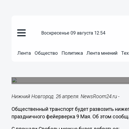
воскресенье 09 августа 12:54
Общество
26.04.2019
16:47
Лента
Общество
Политика
Лента мнений
Тех
Городской транспорт довезет 
вечером 9 мая
Дежурный транспорт будет ждать горожан посл
Нижний Новгород. 26 апреля. NewsRoom24.ru -
Общественный транспорт будет развозить нижег
праздничного фейерверка 9 Мая. Об этом сообщ