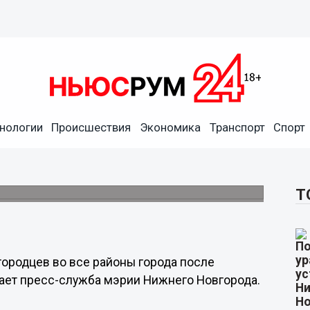
нологии
Происшествия
Экономика
Транспорт
Спорт
нижегородцев до дома
е праздничного фейерверка.
Т
ородцев во все районы города после
ает пресс-служба мэрии Нижнего Новгорода.