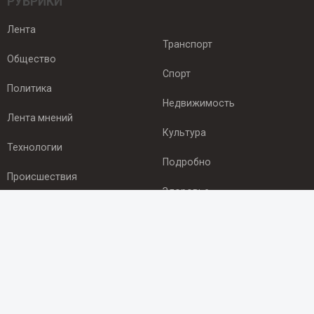
РУБРИКИ
Лента
Транспорт
Общество
Спорт
Политика
Недвижимость
Лента мнений
Культура
Технологии
Подробно
Происшествия
Здоровье
Экономика
ПОДПИСКА
Подпишись на рассылку NEWSROOM24
и будь
в курсе новостей в своём городе: