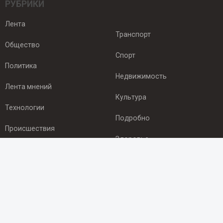
РУБРИКИ
Лента
Транспорт
Общество
Спорт
Политика
Недвижимость
Лента мнений
Культура
Технологии
Подробно
Происшествия
Здоровье
Экономика
ПОДПИСКА
Подпишись на рассылку NEWSROOM24
и будь
в курсе новостей в своём городе: