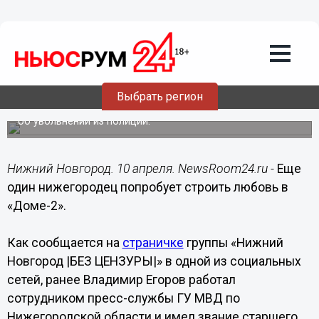
Общество
10.04.2019
09:02
Экс-полицейский из Нижнего
Новгорода построит любовь в
«Доме-2»
Выбрать регион
Старший лейтенант Владимир Егоров подал заявление
об увольнении из полиции.
Нижний Новгород. 10 апреля. NewsRoom24.ru -
Еще
один нижегородец попробует строить любовь в
«Доме-2».
Как сообщается на
страничке
группы «Нижний
Новгород |БЕЗ ЦЕНЗУРЫ|» в одной из социальных
сетей, ранее Владимир Егоров работал
сотрудником пресс-службы ГУ МВД по
Нижегородской области и имел звание старшего