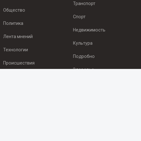
Транспорт
Общество
Спорт
Политика
Недвижимость
Лента мнений
Культура
Технологии
Подробно
Происшествия
Здоровье
Экономика
ПОДПИСКА
Подпишись на рассылку NEWSROOM24
и будь
в курсе новостей в своём городе:
Подписаться