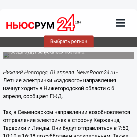
Общество
01.04.2019
13:16
Летние электрички запустят в
Выбрать регион
Нижегородской области с 6 апреля
Поезда будут запускаться поэтапно.
Нижний Новгород. 01 апреля. NewsRoom24.ru -
Летние электрички «садового» направления
начнут ходить в Нижегородской области с 6
апреля, сообщает ГЖД.
Так, в Семеновском направлении возобновляется
отправление электричек в сторону Керженца,
Тарасихи и Линды. Они будут отправляться в 7:50,
10:10 и 16:38 по субботам и воскресеньям. Также