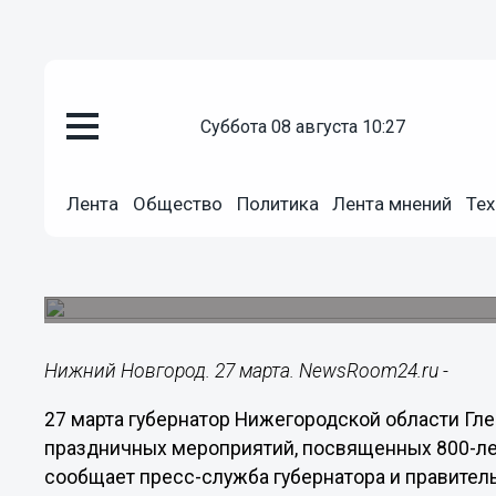
Общество
суббота 08 августа 10:27
27.03.2019
12:34
Никитин объявил даты праздн
Лента
Общество
Политика
Лента мнений
Тех
Новгорода
Праздничные мероприятия в 2021 году начнутся 
августа.
Нижний Новгород. 27 марта. NewsRoom24.ru -
27 марта губернатор Нижегородской области Гл
праздничных мероприятий, посвященных 800-лет
сообщает пресс-служба губернатора и правитель