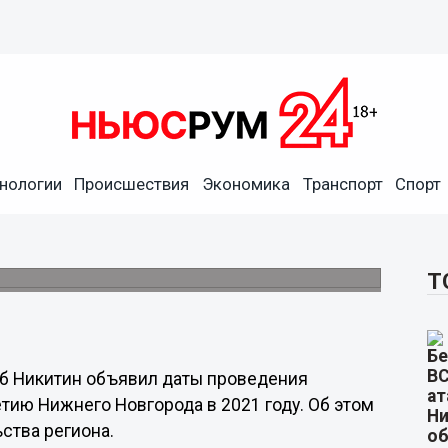
ования 800-летия Нижнего
нологии
Происшествия
Экономика
Транспорт
Спорт
12 июня, а их кульминацией станет 19
Т
еб Никитин объявил даты проведения
ию Нижнего Новгорода в 2021 году. Об этом
ства региона.