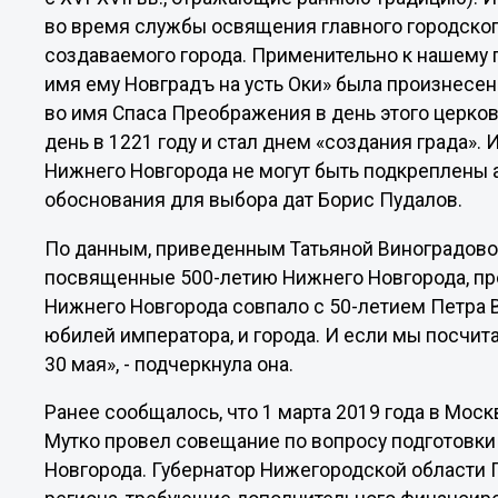
во время службы освящения главного городско
создаваемого города. Применительно к нашему г
имя ему Новградъ на усть Оки» была произнесе
во имя Спаса Преображения в день этого церковн
день в 1221 году и стал днем «создания града»
Нижнего Новгорода не могут быть подкреплены 
обоснования для выбора дат Борис Пудалов.
По данным, приведенным Татьяной Виноградово
посвященные 500-летию Нижнего Новгорода, прох
Нижнего Новгорода совпало с 50-летием Петра 
юбилей императора, и города. И если мы посчита
30 мая», - подчеркнула она.
Ранее сообщалось, что 1 марта 2019 года в Мос
Мутко провел совещание по вопросу подготовки
Новгорода. Губернатор Нижегородской области