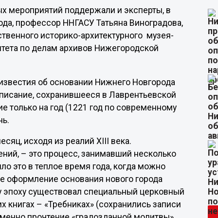
х мероприятий поддержали и эксперты, в
да, профессор ННГАСУ Татьяна Виноградова,
твенного историко-архитектурного музея-
итета по делам архивов Нижегородской
известия об основании Нижнего Новгорода
писание, сохранившееся в Лаврентьевской
е только на год (1221 год по современному
нь.
сяц, исходя из реалий XIII века.
ений, – это процесс, занимавший несколько
ло это в теплое время года, когда можно
ое оформление основания нового города
ту эпоху существовал специальный церковный
х книгах – «Требниках» (сохранились записи
 Именно прочтение «градозданной молитвы»