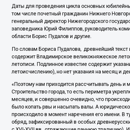
Даты для проведения цикла основных юбилейны
том числе почетный гражданин Нижнего Новгоро
генеральный директор Нижегородского государс
заповедника Юрий Филиппов, руководитель ком
области Борис Пудалов и другие.
По словам Бориса Пудалова, древнейший текст 
содержит Владимирское великокняжеское лето
летописи. Подлинное известие содержит указани
летоисчислению), но нет указания на месяц и де
«Поэтому нам приходится рассчитывать день и ме
Строительство города, то есть периметра укрепл
месяцев, и совершенно очевидно, что происходи
было копать рвы и насыпать валы. А юридическ
происходило в момент наречения его имени. В 
обряд, зафиксированный в особых древнерусски
с XVI-XVII вв., отражающие раннюю традицию).