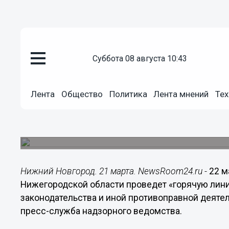
суббота 08 августа 10:43
Общество
21.03.2019
09:18
Лента
Общество
Политика
Лента мнений
Тех
Нижегородцев просят сообщит
миграционного законодательс
«Горячую линию» проведет прокуратура Нижего
Нижний Новгород. 21 марта. NewsRoom24.ru -
22 м
Нижегородской области проведет «горячую лин
законодательства и иной противоправной деятел
пресс-служба надзорного ведомства.