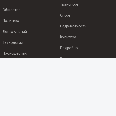
Транспорт
Общество
Спорт
Политика
Недвижимость
Лента мнений
Культура
Технологии
Подробно
Происшествия
Здоровье
Экономика
ПОДПИСКА
Подпишись на рассылку NEWSROOM24
и будь
в курсе новостей в своём городе:
Подписаться