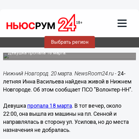
Общество
20.03.2019
14:53
24-летняя Инна Васильева найдена
Выбрать регион
живой в Нижнем Новгороде
Девушка пропала 18 марта.
Нижний Новгород. 20 марта. NewsRoom24.ru -
24-
летняя Инна Васильева найдена живой в Нижнем
Новгороде. Об этом сообщает ПСО "Волонтер-НН".
Девушка
пропала 18 марта
. В тот вечер, около
22:00, она вышла из машины на пл. Сенной и
направлялась в сторону ул. Усилова, но до места
назначения не добралась.