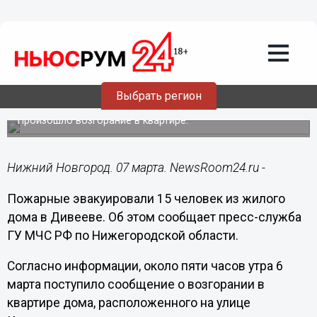
Общество
07.03.2019
11:08
Пожарные эвакуировали 15 человек из
Выбрать регион
жилого дома в Дивееве
Произошло возгорание в квартире.
Нижний Новгород. 07 марта. NewsRoom24.ru -
Пожарные эвакуировали 15 человек из жилого
дома в Дивееве. Об этом сообщает пресс-служба
ГУ МЧС РФ по Нижегородской области.
Согласно информации, около пяти часов утра 6
марта поступило сообщение о возгорании в
квартире дома, расположенного на улице