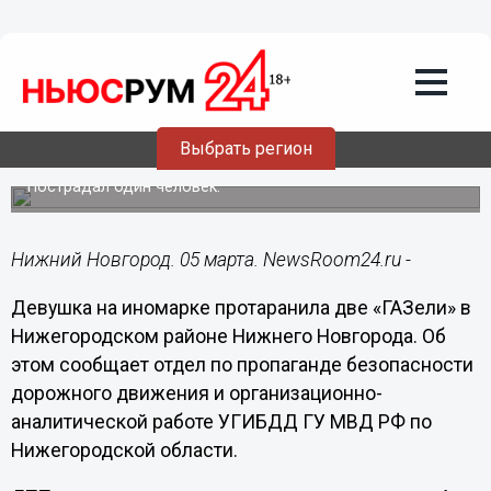
Общество
05.03.2019
13:32
Девушка на иномарке протаранила две
Выбрать регион
«ГАЗели» в Нижегородском районе
Пострадал один человек.
Нижний Новгород. 05 марта. NewsRoom24.ru -
Девушка на иномарке протаранила две «ГАЗели» в
Нижегородском районе Нижнего Новгорода. Об
этом сообщает отдел по пропаганде безопасности
дорожного движения и организационно-
аналитической работе УГИБДД ГУ МВД РФ по
Нижегородской области.