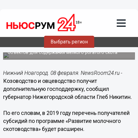
08.02.2019
12:32
Козоводство и овцеводство получит
господдержку в Нижегородской
области
Субсидии смогут получить
Выбрать регион
сельхозтоваропроизводители, реализующие
инвестпроекты по строительству и реконструкции
объектов для содержания мелкого рогатого скота
Нижний Новгород. 08 февраля. NewsRoom24.ru -
Козоводство и овцеводство получит
дополнительную господдержку, сообщил
губернатор Нижегородской области Глеб Никитин.
По его словам, в 2019 году перечень получателей
субсидий по программе «Развитие молочного
скотоводства» будет расширен.