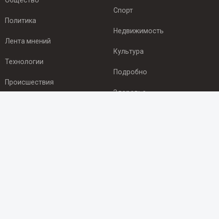
Общество
Спорт
Политика
Недвижимость
Лента мнений
Культура
Технологии
Подробно
Происшествия
Здоровье
Экономика
ПОДПИСКА
Подпишись на рассылку NEWSROOM24
и будь
в курсе новостей в своём городе:
Подписаться