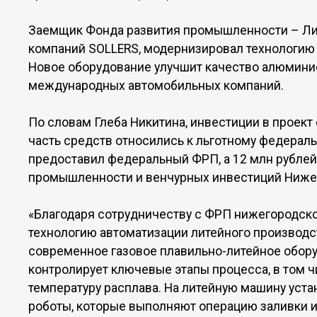
Заемщик Фонда развития промышленности – Лит
компаний SOLLERS, модернизировал технологию 
Новое оборудование улучшит качество алюмини
международных автомобильных компаний.
По словам Глеба Никитина, инвестиции в проект 
часть средств относились к льготному федераль
предоставил федеральный ФРП, а 12 млн рубле
промышленности и венчурных инвестиций Ниже
«Благодаря сотрудничеству с ФРП нижегородск
технологию автоматизации литейного производс
современное газовое плавильно-литейное обор
контролирует ключевые этапы процесса, в том 
температуру расплава. На литейную машину ус
роботы, которые выполняют операцию заливки и 