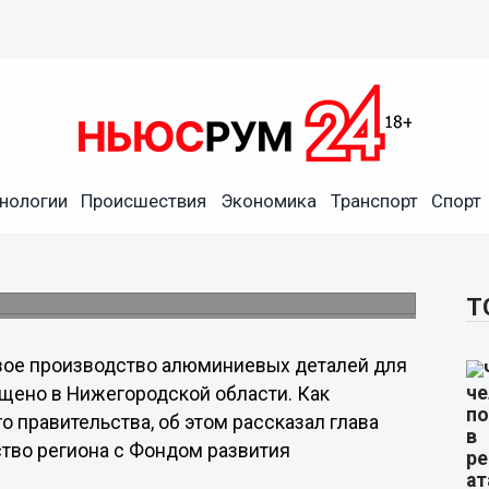
нологии
Происшествия
Экономика
Транспорт
Спорт
вых деталей запущено в
и металла в Заволжье.
Т
вое производство алюминиевых деталей для
ено в Нижегородской области. Как
о правительства, об этом рассказал глава
ство региона с Фондом развития