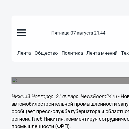
пятница 07 августа 21:44
Общество
21.01.2019
18:32
Лента
Общество
Политика
Лента мнений
Тех
Новое производство алюминие
Нижегородской области
Модернизирована технология плавки и разливк
Нижний Новгород. 21 января. NewsRoom24.ru -
Но
автомобилестроительной промышленности запущ
сообщает пресс-служба губернатора и областног
региона Глеб Никитин, комментируя сотрудниче
промышленности (ФРП).