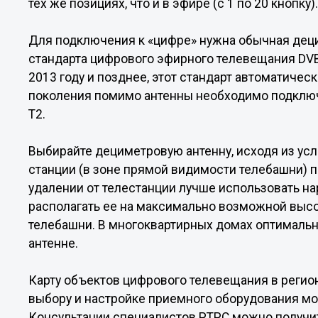
тех же позициях, что и в эфире (с 1 по 20 кнопку)
Для подключения к «цифре» нужна обычная дец
стандарта цифрового эфирного телевещания DVB
2013 году и позднее, этот стандарт автоматиче
поколения помимо антенны необходимо подключ
T2.
Выбирайте дециметровую антенну, исходя из ус
станции (в зоне прямой видимости телебашни) п
удалении от телестанции лучше использовать на
располагать ее на максимально возможной высо
телебашни. В многоквартирных домах оптималь
антенне.
Карту объектов цифрового телевещания в регио
выбору и настройке приемного оборудования м
Консультации специалистов РТРС можно получить