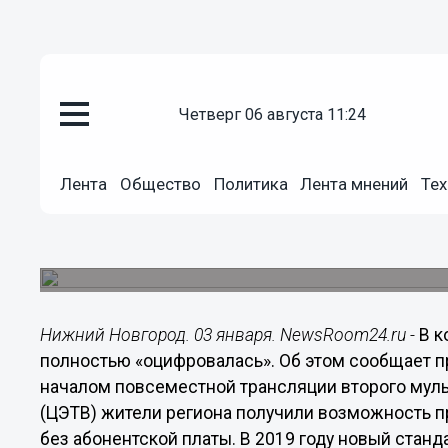
Общество
четверг 06 августа 11:24
03.01.2019
06:30
Повсеместный запуск второго
волну интереса к цифровому э
Лента
Общество
Политика
Лента мнений
Тех
Нижегородской области
Количество обращений в Центр консультацион
РТРС увеличилось практически в 2 раза.
Нижний Новгород. 03 января. NewsRoom24.ru -
В к
полностью «оцифровалась». Об этом сообщает п
началом повсеместной трансляции второго мул
(ЦЭТВ) жители региона получили возможность п
без абонентской платы. В 2019 году новый стан