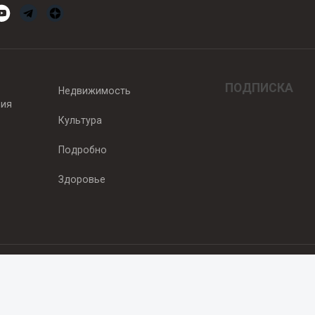
ПОДПИСКА
Недвижимость
вия
Культура
Подробно
Здоровье
едитель — ООО "Ньюсрум"
2011г. выдано Федеральной службой по надзору в сфере связи, информа
од, ул. Пискунова. 59, п.14, оф. 606
.ru
, охраняются в соответствии с законодательством РФ, в том числе 
 Публикации с пометкой «На правах рекламы» и материалы, размещенны