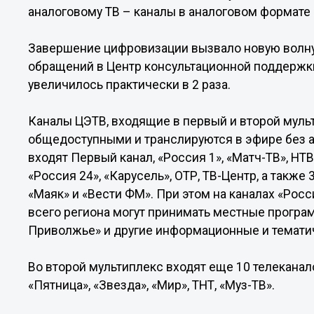
аналоговому ТВ – каналы в аналоговом формате 
Завершение цифровизации вызвало новую волну
обращений в Центр консультационной поддержк
увеличилось практически в 2 раза.
Каналы ЦЭТВ, входящие в первый и второй мул
общедоступными и транслируются в эфире без а
входят Первый канал, «Россия 1», «Матч-ТВ», НТВ,
«Россия 24», «Карусель», ОТР, ТВ-Центр, а также
«Маяк» и «Вести ФM». При этом на каналах «Росс
всего региона могут принимать местные програ
Приволжье» и другие информационные и темати
Во второй мультиплекс входят еще 10 телеканало
«Пятница», «Звезда», «Мир», ТНТ, «Муз-ТВ».