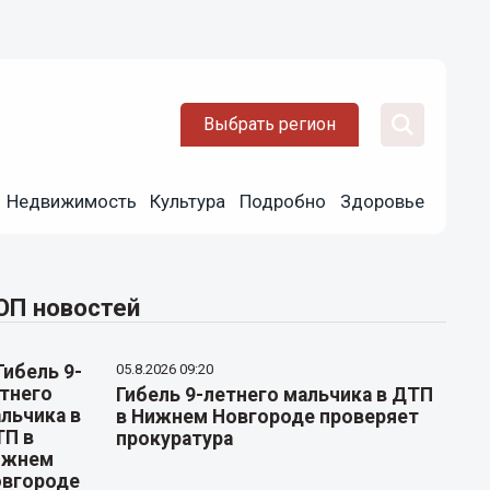
Выбрать регион
Недвижимость
Культура
Подробно
Здоровье
ОП новостей
05.8.2026 09:20
Гибель 9-летнего мальчика в ДТП
в Нижнем Новгороде проверяет
прокуратура