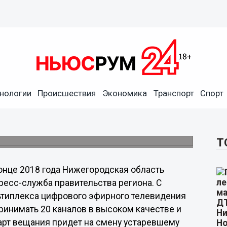
 мультиплекса вызвал новую
фирному телевидению в
нологии
Происшествия
Экономика
Транспорт
Спорт
ной поддержки Нижегородского филиала
Т
онце 2018 года Нижегородская область
ресс-служба правительства региона. С
ьтиплекса цифрового эфирного телевидения
ринимать 20 каналов в высоком качестве и
дарт вещания придет на смену устаревшему