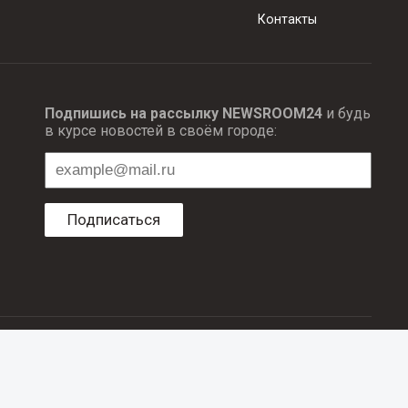
Контакты
Подпишись на рассылку NEWSROOM24
и будь
в курсе новостей в своём городе:
Подписаться
ционных технологий и массовый коммуникаций.
об авторском праве и смежных правах. При любом использовании
е в рубрике «Новости компаний», оплачены рекламодателем.