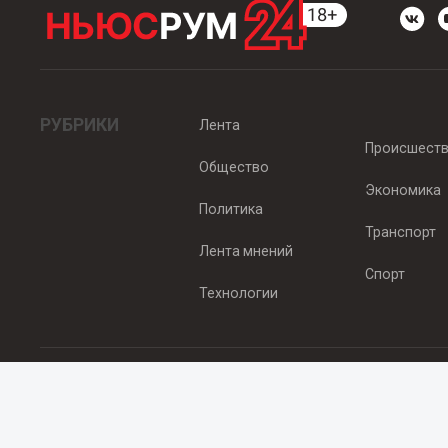
РУБРИКИ
Лента
Происшест
Общество
Экономика
Политика
Транспорт
Лента мнений
Спорт
Технологии
© 2012 - 2025 ООО "Ньюсрум" (ИА Newsroom24 (Ньюсрум24). Учр
Свидетельство о регистрации СМИ ИА № ФС 77 - 45920 от 22.07.
Главный редактор Эмилия Ткаченко. Адрес редакции: Нижний Новгор
Телефон: +79965565378, E-mail:
sales@newsroom24.ru
Все права на материалы, размещенные на сайте
www.newsroom24
материалов сайта гиперссылка
www.newsroom24.ru
обязательна.