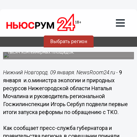
Общество
09.01.2019
19:59
Нижегородская область вошла в
реформу ТКО стабильно и без
потрясений, - Мочалина
Выбрать регион
С начала года ГЖИ и минэкологии проверили около 18,5
тысяч контейнерных площадок.
Нижний Новгород. 09 января. NewsRoom24.ru -
9
января и.о.министра экологии и природных
ресурсов Нижегородской области Наталья
Мочалина и руководитель региональной
Госжилинспекции Игорь Сербул подвели первые
итоги запуска реформы по обращению с ТКО.
Как сообщает пресс-служба губернатора и
правительства региона, в совещании приняли