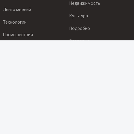
Недвижимость
Лента мнений
Культура
Технологии
Подробно
Происшествия
Здоровье
Экономика
ПОДПИСКА
Подпишись на рассылку NEWSROOM24
и будь
в курсе новостей в своём городе:
Подписаться
© 2012 - 2025 ООО "Ньюсрум" (ИА Newsroom24 (Ньюсрум24).
Учредитель — ООО "Ньюсрум"
Свидетельство о регистрации СМИ ИА № ФС 77 - 45920 от 22.07.2011г.