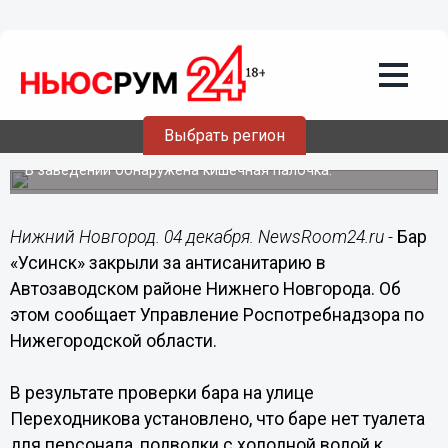
Общество
04.12.2018
10:59
Бар «Усинск» закрыли за
антисанитарию в Автозаводском
Выбрать регион
районе
В заведении обнаружена кишечная палочка.
Нижний Новгород. 04 декабря. NewsRoom24.ru -
Бар
«Усинск» закрыли за антисанитарию в
Автозаводском районе Нижнего Новгорода. Об
этом сообщает Управление Роспотребнадзора по
Нижегородской области.
В результате проверки бара на улице
Переходникова установлено, что баре нет туалета
для персонала, подводки с холодной водой к