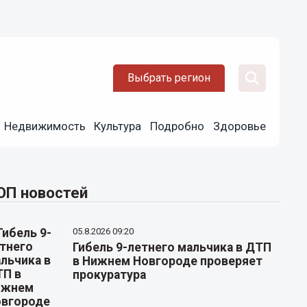
Выбрать регион
Недвижимость
Культура
Подробно
Здоровье
ОП новостей
05.8.2026 09:20
Гибель 9-летнего мальчика в ДТП
в Нижнем Новгороде проверяет
прокуратура