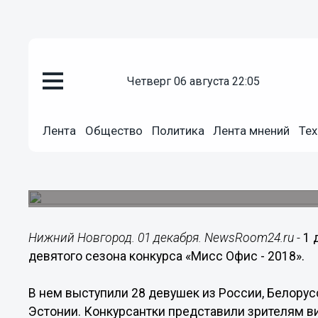
четверг 06 августа 22:05
Общество
01.12.2018
23:24
Лента
Общество
Политика
Лента мнений
Тех
Нижегородка Дарья Мельников
Офис 2018
Финал девятого сезона конкурса «Мисс Офис - 2
Нижний Новгород. 01 декабря. NewsRoom24.ru -
1 
девятого сезона конкурса «Мисс Офис - 2018».
В нем выступили 28 девушек из России, Белорусс
Эстонии. Конкурсантки представили зрителям ви