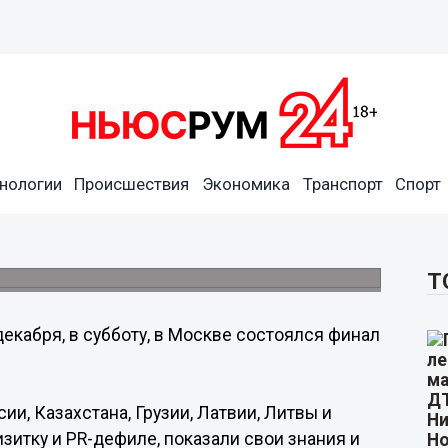
нологии
Происшествия
Экономика
Транспорт
Спорт
а стала второй вице-Мисс
018» состоялся 1 декабря в Москве.
Т
декабря, в субботу, в Москве состоялся финал
ии, Казахстана, Грузии, Латвии, Литвы и
зитку и PR-дефиле, показали свои знания и