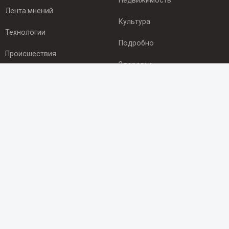
Недвижимость
Лента мнений
Культура
Технологии
Подробно
Происшествия
Здоровье
Экономика
ПОДПИСКА
Подпишись на рассылку NEWSROOM24
и будь
в курсе новостей в своём городе:
Подписаться
© 2012 - 2025 ООО "Ньюсрум" (ИА Newsroom24 (Ньюсрум24).
Учредитель — ООО "Ньюсрум"
Свидетельство о регистрации СМИ ИА № ФС 77 - 45920 от 22.07.2011г.
выдано Федеральной службой по надзору в сфере связи,