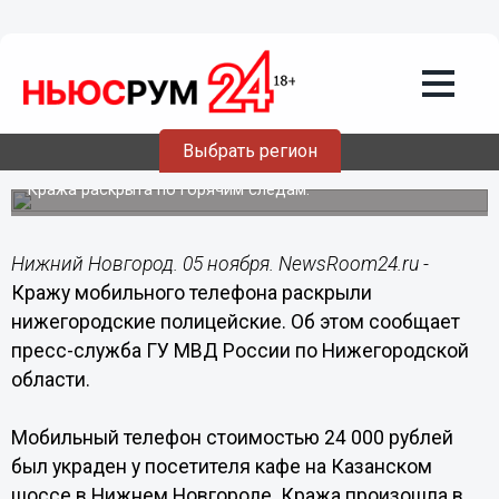
Общество
05.11.2018
12:22
Кражу мобильного телефона раскрыли
Выбрать регион
нижегородские полицейские
Кража раскрыта по горячим следам.
Нижний Новгород. 05 ноября. NewsRoom24.ru -
Кражу мобильного телефона раскрыли
нижегородские полицейские. Об этом сообщает
пресс-служба ГУ МВД России по Нижегородской
области.
Мобильный телефон стоимостью 24 000 рублей
был украден у посетителя кафе на Казанском
шоссе в Нижнем Новгороде. Кража произошла в