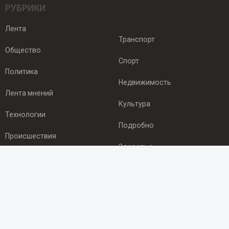
РУБРИКИ
Лента
Транспорт
Общество
Спорт
Политика
Недвижимость
Лента мнений
Культура
Технологии
Подробно
Происшествия
Здоровье
Экономика
ПОДПИСКА
Подпишись на рассылку NEWSROOM24
и будь
в курсе новостей в своём городе: