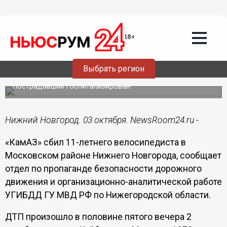
Общество
03.10.2018
12:22
«КамАЗ» сбил 11-летнего
Выбрать регион
велосипедиста в Нижнем Новгороде
Пострадавший госпитализирован.
Нижний Новгород. 03 октября. NewsRoom24.ru -
«КамАЗ» сбил 11-летнего велосипедиста в
Московском районе Нижнего Новгорода, сообщает
отдел по пропаганде безопасности дорожного
движения и организационно-аналитической работе
УГИБДД ГУ МВД РФ по Нижегородской области.
ДТП произошло в половине пятого вечера 2