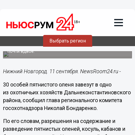
Общество
11.09.2018
13:39
30 особей пятнистого оленя завезут в
Дальнеконстантиновский район
Выбрать регион
В регионе численность пятнистых оленей увеличится
почти вдвое.
Нижний Новгород. 11 сентября. NewsRoom24.ru -
30 особей пятнистого оленя завезут в одно
из охотничьих хозяйств Дальнеконстантиновского
района, сообщил глава регионального комитета
госохотнадзора Николай Бондаренко.
По его словам, разрешения на содержание и
разведение пятнистых оленей, косуль, кабанов и