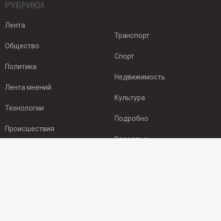
РУБРИКИ
Лента
Транспорт
Общество
Спорт
Политика
Недвижимость
Лента мнений
Культура
Технологии
Подробно
Происшествия
Здоровье
Экономика
ПОДПИСКА
Подпишись на рассылку NEWSROOM24
и будь
в курсе новостей в своём городе: