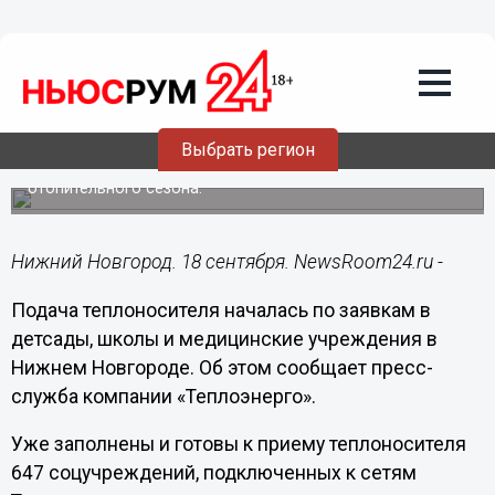
Общество
18.09.2018
12:29
Пуск тепла в детсады и школы начался
в Нижнем Новгороде
Выбрать регион
По поручению главы города Владимира Панова, тепло
придет в детские учреждения до официального старта
отопительного сезона.
Нижний Новгород. 18 сентября. NewsRoom24.ru -
Подача теплоносителя началась по заявкам в
детсады, школы и медицинские учреждения в
Нижнем Новгороде. Об этом сообщает пресс-
служба компании «Теплоэнерго».
Уже заполнены и готовы к приему теплоносителя
647 соцучреждений, подключенных к сетям