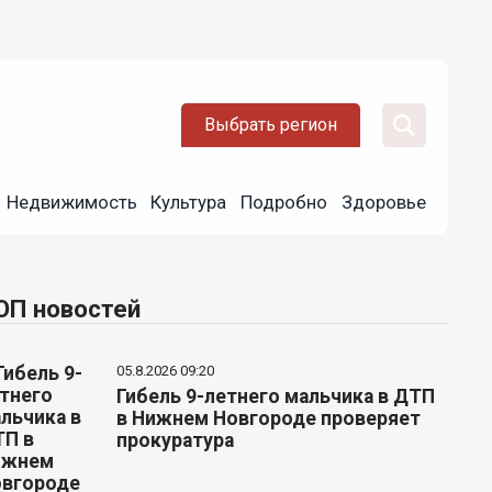
Выбрать регион
Недвижимость
Культура
Подробно
Здоровье
ОП новостей
05.8.2026 09:20
Гибель 9-летнего мальчика в ДТП
в Нижнем Новгороде проверяет
прокуратура