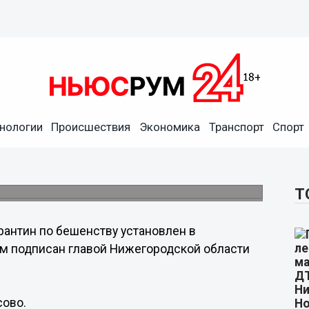
нологии
Происшествия
Экономика
Транспорт
Спорт
влен в Починковском районе
сово.
Т
рантин по бешенству установлен в
ом подписан главой Нижегородской области
сово.