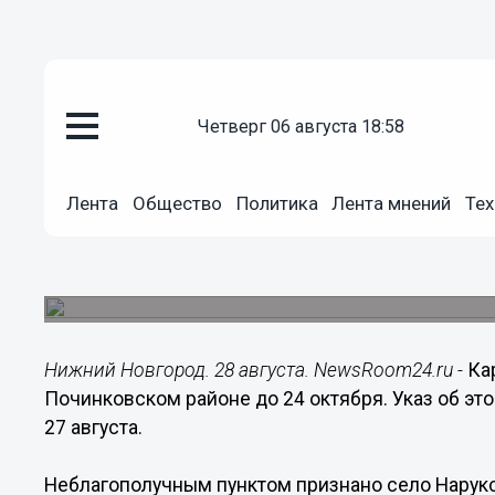
четверг 06 августа 18:58
Общество
28.08.2018
17:13
Лента
Общество
Политика
Лента мнений
Тех
Карантин по бешенству устано
до 24 октября
Неблагополучным пунктом признано село Нарук
Нижний Новгород. 28 августа. NewsRoom24.ru -
Ка
Починковском районе до 24 октября. Указ об эт
27 августа.
Неблагополучным пунктом признано село Нарук