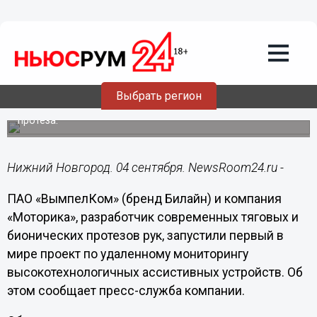
04.09.2018
17:04
Билайн и Моторика сделали первый
шаг к созданию цифрового
пространства для людей-киборгов
Удаленный мониторинг позволит выстроить
Выбрать регион
непрерывный процесс реабилитации, сократить
количество визитов к врачу и время на освоение
протеза.
Нижний Новгород. 04 сентября. NewsRoom24.ru -
ПАО «ВымпелКом» (бренд Билайн) и компания
«Моторика», разработчик современных тяговых и
бионических протезов рук, запустили первый в
мире проект по удаленному мониторингу
высокотехнологичных ассистивных устройств. Об
этом сообщает пресс-служба компании.