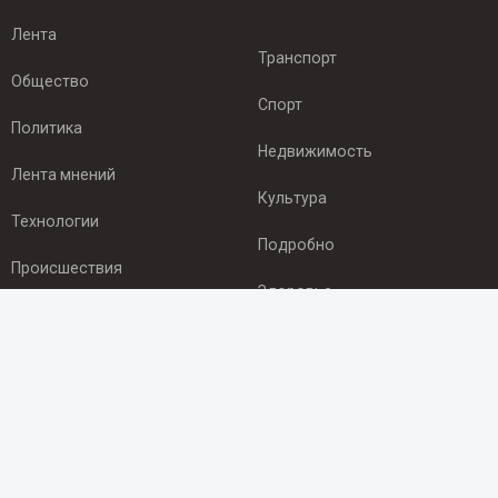
Лента
Транспорт
Общество
Спорт
Политика
Недвижимость
Лента мнений
Культура
Технологии
Подробно
Происшествия
Здоровье
Экономика
ПОДПИСКА
Подпишись на рассылку NEWSROOM24
и будь
в курсе новостей в своём городе: