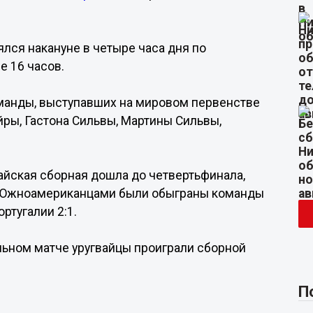
ялся накануне в четыре часа дня по
 16 часов.
оманды, выступавших на мировом первенстве
йры, Гастона Сильвы, Мартины Сильвы,
айская сборная дошла до четвертьфинала,
 Южноамериканцами были обыграны команды
ортугалии 2:1.
льном матче уругвайцы проиграли сборной
П