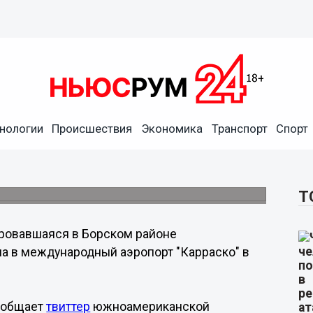
нологии
Происшествия
Экономика
Транспорт
Спорт
ижнего Новгорода в
ся накануне.
Т
ровавшаяся в Борском районе
а в международный аэропорт "Карраско" в
сообщает
твиттер
южноамериканской