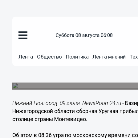
суббота 08 августа 06:08
Общество
09.07.2018
08:50
Лента
Общество
Политика
Лента мнений
Тех
Сборная Уругвая прибыла из Н
Монтевидео
Вылет команды из аэропорта "Стригино" состоял
Нижний Новгород. 09 июля. NewsRoom24.ru -
Бази
Нижегородской области сборная Уругвая прибыл
столице страны Монтевидео.
Об этом в 08:36 утра по московскому времени 