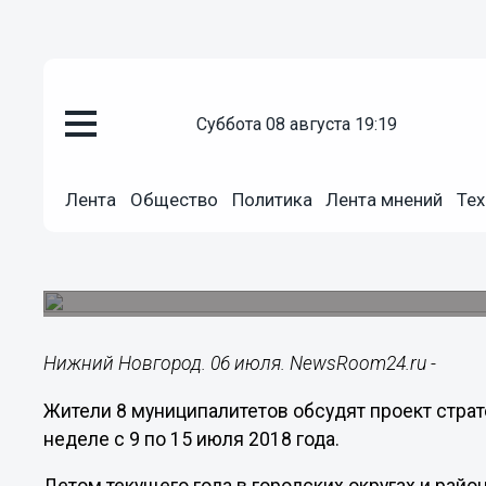
суббота 08 августа 19:19
Общество
06.07.2018
12:30
Лента
Общество
Политика
Лента мнений
Тех
Жители 8 муниципалитетов обс
развития Нижегородской облас
Стратсессии пройдут в Выксе, Чкаловске, Дзерж
Нижний Новгород. 06 июля. NewsRoom24.ru -
Жители 8 муниципалитетов обсудят проект стра
неделе с 9 по 15 июля 2018 года.