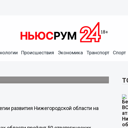
нологии
Происшествия
Экономика
Транспорт
Спорт
удят проект Стратегии
ти 9-15 июля
инске и других городах.
Т
тегии развития Нижегородской области на