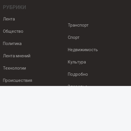
РУБРИКИ
Лента
Транспорт
Общество
Спорт
Политика
Недвижимость
Лента мнений
Культура
Технологии
Подробно
Происшествия
Здоровье
Экономика
ПОДПИСКА
Подпишись на рассылку NEWSROOM24
и будь
в курсе новостей в своём городе: