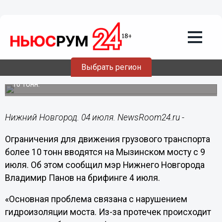
Общество
04.07.2018
14:26
Движение большегрузов запретят на
Мызинском мосту из-за пробок
Выбрать регион
Ограничения касаются фур грузоподъемностью свыше
10 тонн.
Нижний Новгород. 04 июля. NewsRoom24.ru -
Ограничения для движения грузового транспорта
более 10 тонн вводятся на Мызинском мосту с 9
июля. Об этом сообщил мэр Нижнего Новгорода
Владимир Панов на брифинге 4 июля.
«Основная проблема связана с нарушением
гидроизоляции моста. Из-за протечек происходит