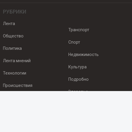
РУБРИКИ
Лента
Транспорт
Общество
Спорт
Политика
Недвижимость
Лента мнений
Культура
Технологии
Подробно
Происшествия
Здоровье
Экономика
ПОДПИСКА
Подпишись на рассылку NEWSROOM24
и будь
в курсе новостей в своём городе: