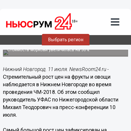
Общество
11.07.2018
13:56
Цены на фрукты и овощи в Нижнем
Выбрать регион
возросли из-за ЧМ-2018
Стоимость моркови увеличилась на 30%.
Нижний Новгород. 11 июля. NewsRoom24.ru -
Стремительный рост цен на фрукты и овощи
наблюдается в Нижнем Новгороде во время
проведения ЧМ-2018. Об этом сообщил
руководитель УФАС по Нижегородской области
Михаил Теодорович на пресс-конференции 10
июля.
Самый большой рост цен зафиксирован на