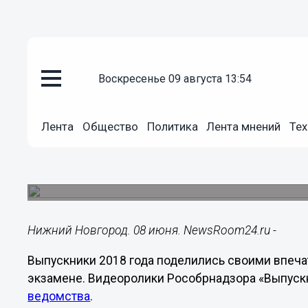
воскресенье 09 августа 13:54
Общество
Лента
Общество
Политика
Лента мнений
Тех
08.06.2018
11:12
Выпускники рассказали об осо
Видеоролики размещены на сайте Рособрнадзо
Нижний Новгород. 08 июня. NewsRoom24.ru -
Выпускники 2018 года поделились своими впеч
экзамене. Видеоролики Рособрнадзора «Выпуск
ведомства
.