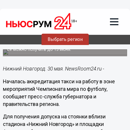
Общество
30.05.2018
18:00
В Нижнем Новгороде началась
Выбрать регион
аккредитация такси на ЧМ-2018
Ее можно получить до 13 июня.
Нижний Новгород. 30 мая. NewsRoom24.ru -
Началась аккредитация такси на работу в зоне
мероприятий Чемпионата мира по футболу,
сообщает пресс-служба губернатора и
правительства региона.
Для получения допуска на стоянки вблизи
стадиона «Нижний Новгород» и площадки