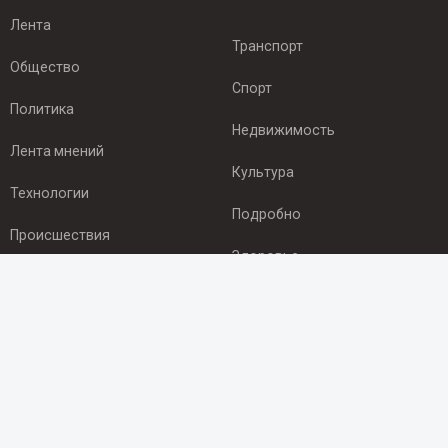
Лента
Транспорт
Общество
Спорт
Политика
Недвижимость
Лента мнений
Культура
Технологии
Подробно
Происшествия
Здоровье
Экономика
ПОДПИСКА
Подпишись на рассылку NEWSROOM24
и будь
в курсе новостей в своём городе: