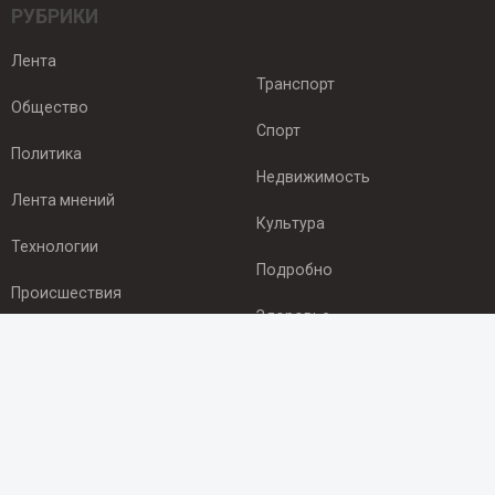
РУБРИКИ
Лента
Транспорт
Общество
Спорт
Политика
Недвижимость
Лента мнений
Культура
Технологии
Подробно
Происшествия
Здоровье
Экономика
ПОДПИСКА
Подпишись на рассылку NEWSROOM24
и будь
в курсе новостей в своём городе: