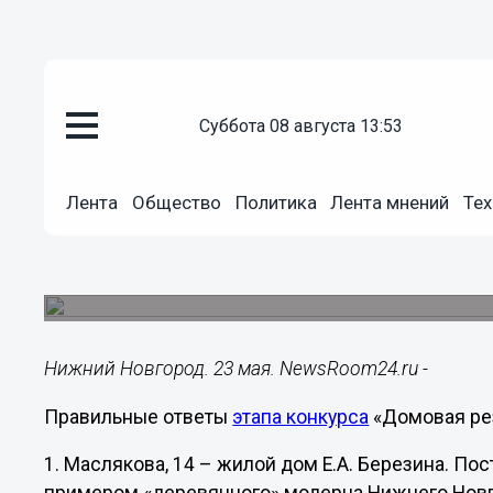
суббота 08 августа 13:53
Общество
Лента
Общество
Политика
Лента мнений
Тех
23.05.2018
17:00
Правильные ответы этапа кон
Задания на конкурс публикуются на сайте по вто
Нижний Новгород. 23 мая. NewsRoom24.ru -
Правильные ответы
этапа конкурса
«Домовая рез
1. Маслякова, 14 – жилой дом Е.А. Березина. Пос