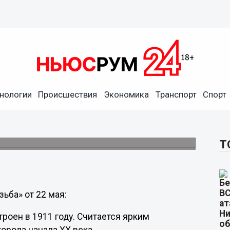
нологии
Происшествия
Экономика
Транспорт
Спорт
курса «Домовая резьба»
рникам в 10:00.
Т
ьба» от 22 мая:
троен в 1911 году. Считается ярким