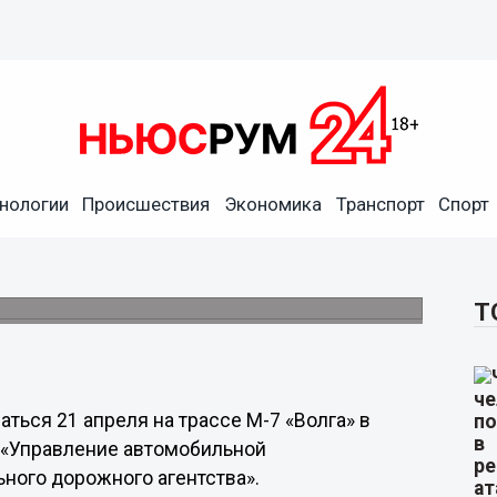
на трассе М-7 «Волга» в
нологии
Происшествия
Экономика
Транспорт
Спорт
зи с монтажом плит пролетного строения
Т
ься 21 апреля на трассе М-7 «Волга» в
 «Управление автомобильной
ного дорожного агентства».