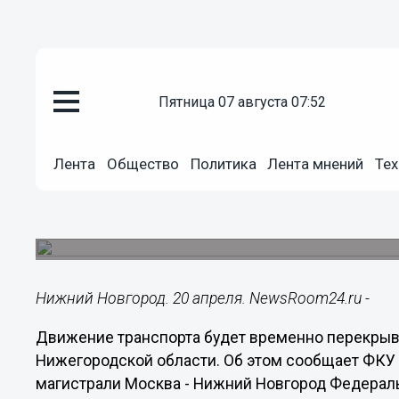
Общество
пятница 07 августа 07:52
20.04.2018
15:18
Движение перекроют 21 апреля 
Лента
Общество
Политика
Лента мнений
Тех
Нижегородской области
Движение будет временно перекрываться в свя
моста через Кудьму.
Нижний Новгород. 20 апреля. NewsRoom24.ru -
Движение транспорта будет временно перекрыват
Нижегородской области. Об этом сообщает ФКУ
магистрали Москва - Нижний Новгород Федераль