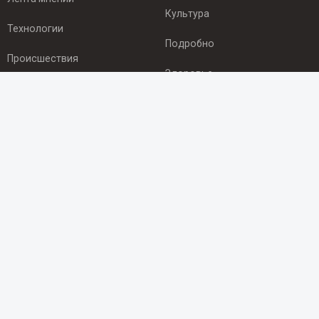
Культура
Технологии
Подробно
Происшествия
Здоровье
Экономика
ПОДПИСКА
Подпишись на рассылку NEWSROOM24
и будь
в курсе новостей в своём городе:
Подписаться
© 2012 - 2025 ООО "Ньюсрум" (ИА Newsroom24 (Ньюсрум24).
Учредитель — ООО "Ньюсрум"
Свидетельство о регистрации СМИ ИА № ФС 77 - 45920 от 22.07.2011г.
выдано Федеральной службой по надзору в сфере связи,
информационных технологий и массовый коммуникаций.
Главный редактор Эмилия Ткаченко. Адрес редакции: Нижний