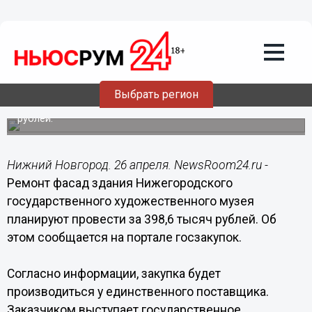
Общество
26.04.2018
17:03
В Нижнем Новгороде отремонтируют
фасад здания художественного музея
на Верхне-Волжской набережной
Выбрать регион
На ремонт фасада НГХМ выделят почти 400 тысяч
рублей.
Нижний Новгород. 26 апреля. NewsRoom24.ru -
Ремонт фасад здания Нижегородского
государственного художественного музея
планируют провести за 398,6 тысяч рублей. Об
этом сообщается на портале госзакупок.
Согласно информации, закупка будет
производиться у единственного поставщика.
Заказчиком выступает государственное