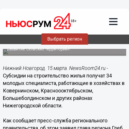
15.03.2018
19:10
Субсидии на строительство жилья
получат 34 молодых специалиста в
сельском хозяйстве в Нижегородской
области
Выбрать регион
Субсидии выделят в рамках программы «Устойчивое
развитие сельских территорий».
Нижний Новгород. 15 марта. NewsRoom24.ru -
Субсидии на строительство жилья получат 34
молодых специалиста, работающие в хозяйствах в
Ковернинском, Красноооктябрьском,
Большеболдинском и других районах
Нижегородской области.
Как сообщает пресс-служба регионального
правительства, об этом заявил глава региона Глеб