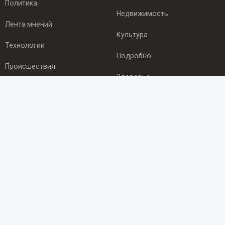
Политика
Недвижимость
Лента мнений
Культура
Технологии
Подробно
Происшествия
Здоровье
Экономика
ПОДПИСКА
Подпишись на рассылку NEWSROOM24
и будь
в курсе новостей в своём городе:
Подписаться
© 2012 - 2025 ООО "Ньюсрум" (ИА Newsroom24 (Ньюсрум24).
Учредитель — ООО "Ньюсрум"