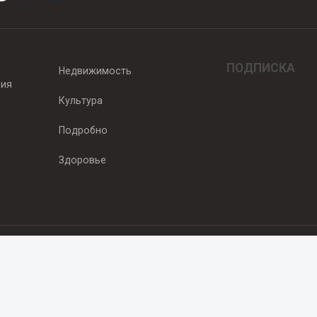
ПОДПИСКА
Недвижимость
вия
Культура
Подробно
Здоровье
едитель — ООО "Ньюсрум"
2011г. выдано Федеральной службой по надзору в сфере связи, информа
од, ул. Пискунова. 59, п.14, оф. 606
.ru
, охраняются в соответствии с законодательством РФ, в том числе 
 Публикации с пометкой «На правах рекламы» и материалы, размещенны
ть информации, содержащейся в рекламных текстах. 18+