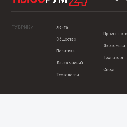
РУБРИКИ
Лента
Происшест
Общество
Экономика
Политика
Транспорт
Лента мнений
Спорт
Технологии
© 2012 - 2025 ООО "Ньюсрум" (ИА Newsroom24 (Ньюсрум24). Учр
Свидетельство о регистрации СМИ ИА № ФС 77 - 45920 от 22.07.
Главный редактор Эмилия Ткаченко. Адрес редакции: Нижний Новгор
Телефон: +79965565378, E-mail:
sales@newsroom24.ru
Все права на материалы, размещенные на сайте
www.newsroom24
материалов сайта гиперссылка
www.newsroom24.ru
обязательна.
Редакция Newsroom24 не несет ответственности за достовернос