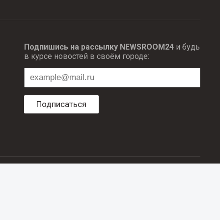
Подпишись на рассылку NEWSROOM24
и будь
в курсе новостей в своём городе:
Подписаться
ционных технологий и массовый коммуникаций.
об авторском праве и смежных правах. При любом использовании
е в рубрике «Новости компаний», оплачены рекламодателем.