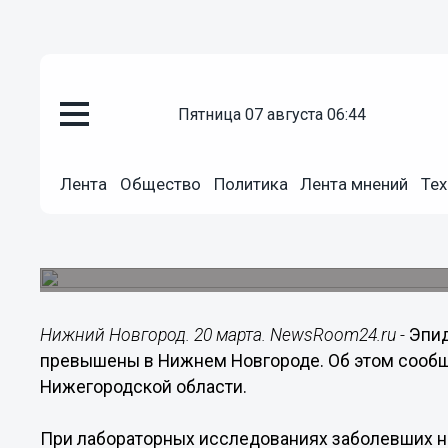
пятница 07 августа 06:44
Общество
20.03.2018
13:40
Лента
Общество
Политика
Лента мнений
Тех
Эпидемиологические пороги по
Нижнем Новгороде
За последнюю неделю возросло количество за
Нижний Новгород. 20 марта. NewsRoom24.ru -
Эпид
превышены в Нижнем Новгороде. Об этом сообщ
Нижегородской области.
При лабораторных исследованиях заболевших н