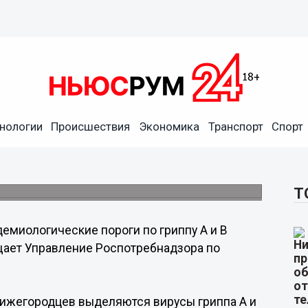
нологии
Происшествия
Экономика
Транспорт
Спорт
 гриппу и ОРВИ превышены в
болевших гриппом и ОРВИ среди взрослых.
Т
емиологические пороги по гриппу А и В
ает Управление Роспотребнадзора по
ижегородцев выделяются вирусы гриппа А и