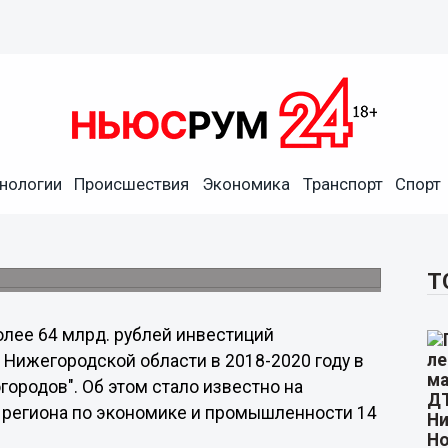
ется привлечь в экономику
нологии
Происшествия
Экономика
Транспорт
Спорт
ласти в 2018-2020 году
ысяч рабочих мест, не связанных с
.
Т
олее 64 млрд. рублей инвестиций
 Нижегородской области в 2018-2020 году в
ородов". Об этом стало известно на
 региона по экономике и промышленности 14