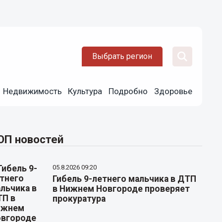
Выбрать регион
Недвижимость
Культура
Подробно
Здоровье
ОП новостей
05.8.2026 09:20
Гибель 9-летнего мальчика в ДТП
в Нижнем Новгороде проверяет
прокуратура