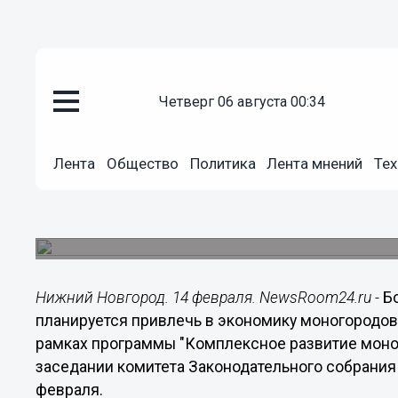
Общество
четверг 06 августа 00:34
14.02.2018
19:53
Более 64 млрд рублей планиру
Лента
Общество
Политика
Лента мнений
Тех
моногородов Нижегородской об
В населенных пунктах будет создано почти 8,5 т
деятельностью градообразующего предприятия
Нижний Новгород. 14 февраля. NewsRoom24.ru -
Б
планируется привлечь в экономику моногородов
рамках программы "Комплексное развитие моног
заседании комитета Законодательного собрания
февраля.