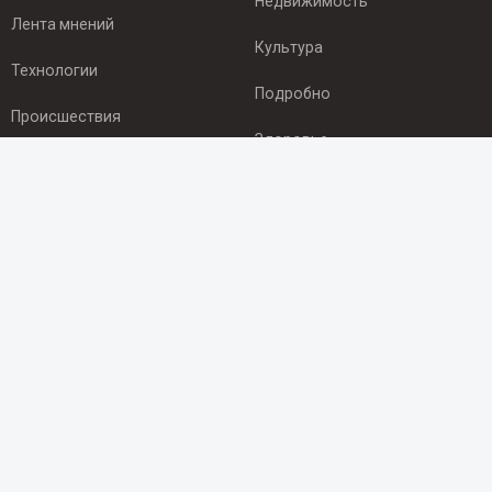
Недвижимость
Лента мнений
Культура
Технологии
Подробно
Происшествия
Здоровье
Экономика
ПОДПИСКА
Подпишись на рассылку NEWSROOM24
и будь
в курсе новостей в своём городе:
Подписаться
© 2012 - 2025 ООО "Ньюсрум" (ИА Newsroom24 (Ньюсрум24).
Учредитель — ООО "Ньюсрум"
Свидетельство о регистрации СМИ ИА № ФС 77 - 45920 от 22.07.2011г.
выдано Федеральной службой по надзору в сфере связи,