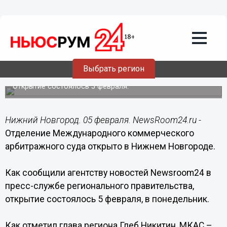
Общество
05.02.2018
19:30
Отделение Международного
коммерческого арбитражного суда
Выбрать регион
открыто в Нижнем Новгороде
Открытие состоялось 5 февраля.
Нижний Новгород. 05 февраля. NewsRoom24.ru -
Отделение Международного коммерческого
арбитражного суда открыто в Нижнем Новгороде.
Как сообщили агентству новостей Newsroom24 в
пресс-службе регионального правительства,
открытие состоялось 5 февраля, в понедельник.
Как отметил глава региона Глеб Никитин, МКАС –