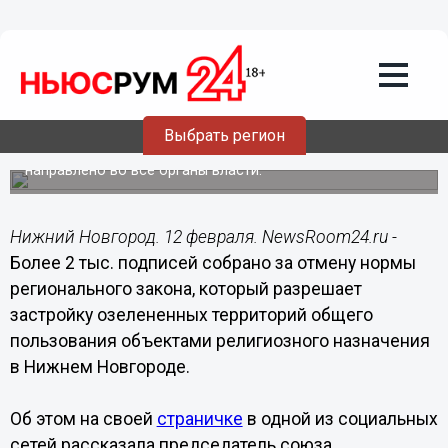
12.02.2018
19:00
Более 2 тыс. подписей собрано за
отмену разрешения строительства
религиозных объектов в
нижегородских парках
Выбрать регион
Обращение с подписями нижегородцев будет
направлено во все органы власти.
Нижний Новгород. 12 февраля. NewsRoom24.ru -
Более 2 тыс. подписей собрано за отмену нормы
регионального закона, который разрешает
застройку озелененных территорий общего
пользования объектами религиозного назначения
в Нижнем Новгороде.
Об этом на своей
страничке
в одной из социальных
сетей рассказала председатель союза