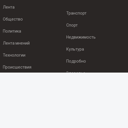
Лента
Транспорт
Общество
Спорт
Политика
Недвижимость
Лента мнений
Культура
Технологии
Подробно
Происшествия
Здоровье
Экономика
ПОДПИСКА
Подпишись на рассылку NEWSROOM24
и будь
в курсе новостей в своём городе: