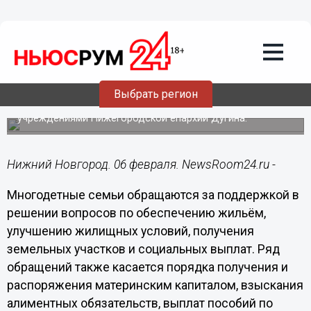
Вопросы оказания помощи
многодетным семьям станут главной
темой совместного приёма граждан в
администрации Советского района
Прием проведут Уполномоченный по правам человека в
региона Отделкина, глава администрации Советского
Выбрать регион
района Исаев, замначальника отдела по
взаимодействию с медицинскими и социальными
учреждениями Нижегородской епархии Дугина.
Нижний Новгород. 06 февраля. NewsRoom24.ru -
Многодетные семьи обращаются за поддержкой в
решении вопросов по обеспечению жильём,
улучшению жилищных условий, получения
земельных участков и социальных выплат. Ряд
обращений также касается порядка получения и
распоряжения материнским капиталом, взыскания
алиментных обязательств, выплат пособий по